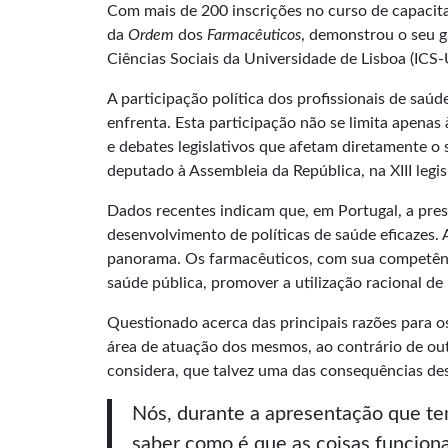
Com mais de 200 inscrições no curso de capacita
da
Ordem
dos
Farmacêuticos
, demonstrou o seu g
Ciências Sociais da Universidade de Lisboa (ICS-
A participação política dos profissionais de sa
enfrenta. Esta participação não se limita apenas
e debates legislativos que afetam diretamente o 
deputado à Assembleia da República, na XIII leg
Dados recentes indicam que, em Portugal, a prese
desenvolvimento de políticas de saúde eficazes.
panorama. Os farmacêuticos, com sua competênci
saúde pública, promover a utilização racional de
Questionado acerca das principais razões para o
área de atuação dos mesmos, ao contrário de outr
considera, que talvez uma das consequências dest
Nós, durante a apresentação que te
saber como é que as coisas funcionam