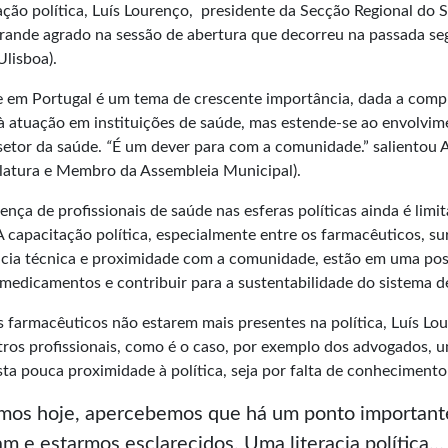
ção política, Luís Lourenço, presidente da Secção Regional do 
rande agrado na sessão de abertura que decorreu na passada segu
Ulisboa).
úde em Portugal é um tema de crescente importância, dada a comp
 à atuação em instituições de saúde, mas estende-se ao envolvim
setor da saúde.
“
É um dever para com a comunidade.”
salientou 
islatura e Membro da Assembleia Municipal).
nça de profissionais de saúde nas esferas políticas ainda é lim
 A capacitação política, especialmente entre os farmacêuticos, 
a técnica e proximidade com a comunidade, estão em uma posição
 medicamentos e contribuir para a sustentabilidade do sistema d
s farmacêuticos não estarem mais presentes na política, Luís Lo
os profissionais, como é o caso, por exemplo dos advogados, uma
a pouca proximidade à política, seja por falta de conhecimento e 
mos hoje, apercebemos que há um ponto importante
 e estarmos esclarecidos. Uma literacia política… e