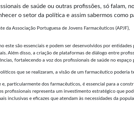
issionais de saúde ou outras profissões, só falam, n
nhecer o setor da política e assim sabermos como pa
nte da Associação Portuguesa de Jovens Farmacêuticos (APJF),
ste são essenciais e podem ser desenvolvidos por entidades pro
s. Além disso, a criação de plataformas de diálogo entre profissi
ncias, fortalecendo a voz dos profissionais de saúde no espaço p
líticos que se realizaram, a visão de um farmacêutico poderia t
e e, particularmente dos farmacêuticos, é essencial para a const
es profissionais representa um investimento estratégico que pode
mais inclusivas e eficazes que atendam às necessidades da popul