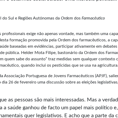
al do Sul e Regiões Autónomas da
Ordem
dos
Farmacêutico
ses profissionais exige não apenas vontade, mas também uma capa
desta formação promovida pela Ordem dos farmacêuticos, a capa
saúde baseadas em evidências, participar ativamente em debates p
e pública. Helder Mota Filipe, bastonário da Ordem dos Farmacê
com quem sabe do assunto” traz medidas sem qualquer contexto c
acêutico, quando inclui os pesticidas que se usa na agricultura
a Associação Portuguesa de Jovens Farmacêuticos (APJF), salien
no dia 26 de fevereiro uma discussão sobre as eleições legislativa
e as pessoas são mais interessadas. Mas a verdade
 a saúde ganhou de facto um papel mais político e
amentais quer legislativos. E acho que a parte da c