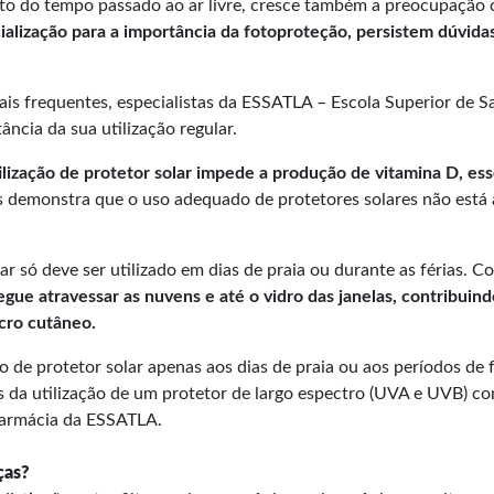
o do tempo passado ao ar livre, cresce também a preocupação c
ialização para a importância da fotoproteção, persistem dúvida
is frequentes, especialistas da ESSATLA – Escola Superior de Sa
tância da sua utilização regular.
lização de protetor solar impede a produção de vitamina D, ess
 demonstra que o uso adequado de protetores solares não está as
ar só deve ser utilizado em dias de praia ou durante as férias. 
segue atravessar as nuvens e até o vidro das janelas, contribui
cro cutâneo.
o de protetor solar apenas aos dias de praia ou aos períodos de
és da utilização de um protetor de largo espectro (UVA e UVB) com
Farmácia da ESSATLA.
ças?