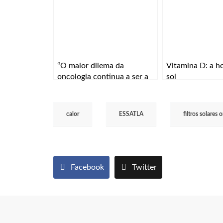
“O maior dilema da
Vitamina D: a 
oncologia continua a ser a
sol
especificidade e a eficácia”
calor
ESSATLA
filtros solares
Facebook
Twitter