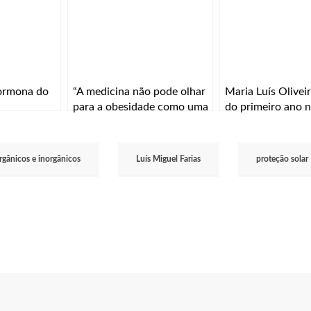
hormona do
“A medicina não pode olhar
Maria Luís Oliveir
para a obesidade como uma
do primeiro ano 
simples consequência de
Universidade do 
más escolhas”
regresso a Lisboa
 orgânicos e inorgânicos
Luís Miguel Farias
proteção solar