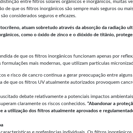
stinção entre filtros solares orgânicos e inorgânicos, muitas ve
eção de que os filtros inorgânicos são sempre mais seguros ou mai
 são considerados seguros e eficazes.
ctocrileno, atuam sobretudo através da absorção da radiação ul
 inorgânicos, como o óxido de zinco e o dióxido de titânio, pro
ndida de que os filtros inorgânicos funcionam apenas por refl
as formulações mais modernas, que utilizam partículas microniza
icos e risco de cancro continua a gerar preocupação entre algun
ncia de que os filtros UV atualmente autorizados provoquem can
uscitado debate relativamente a potenciais impactos ambientais 
 superam claramente os riscos conhecidos.
“Abandonar a proteçã
e a utilização dos filtros atualmente aprovados e regulamentad
oa
características e preferências individuais. Os filtros inorgânic