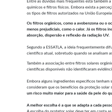
Entre as dúvidas mais frequentes está também a di
químicos e filtros físicos. Embora exista a perc
os tipos de filtros autorizados na União Europeia
Os filtros orgânicos, como a avobenzona ou o o
menos prejudiciais, como o calor. Já os filtros
absorção, dispersão e reflexão da radiação UV.
Segundo a ESSATLA, a ideia frequentemente difu
científico atual, sobretudo quando se analisam 
Também a associação entre filtros solares orgân
científicas disponíveis não identificaram evidê
Embora alguns ingredientes específicos tenham s
consideram que os benefícios da proteção solar
um risco muito maior para a saúde da pele do qu
A melhor escolha é a que se adapta a cada pess
A escolha do protetor solar deve ter em conta as 