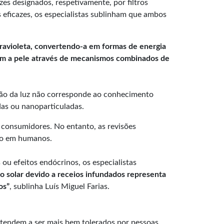
zes designados, respetivamente, por filtros
s eficazes, os especialistas sublinham que ambos
travioleta, convertendo-a em formas de energia
tegem a pele através de mecanismos combinados de
exão da luz não corresponde ao conhecimento
das ou nanoparticuladas.
s consumidores. No entanto, as revisões
cro em humanos.
ou efeitos endócrinos, os especialistas
o solar devido a receios infundados representa
os”
, sublinha Luís Miguel Farias.
os tendem a ser mais bem tolerados por pessoas