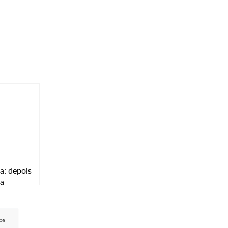
a: depois
na
Algarve o
os