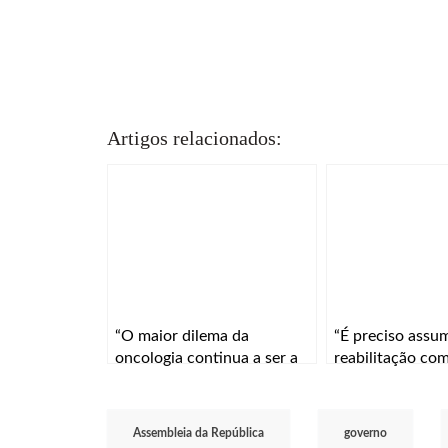
Artigos relacionados:
“O maior dilema da
“É preciso assum
oncologia continua a ser a
reabilitação co
especificidade e a eficácia”
prioridade de sa
Assembleia da República
governo