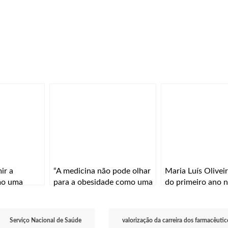
ir a
“A medicina não pode olhar
Maria Luís Oliveir
mo uma
para a obesidade como uma
do primeiro ano 
úde pública”
simples consequência de
Universidade do 
más escolhas”
regresso a Lisboa
Serviço Nacional de Saúde
valorização da carreira dos farmacêutic