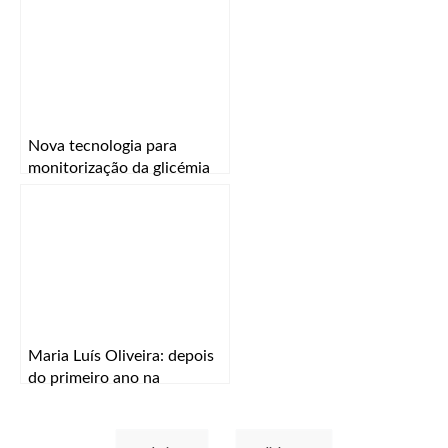
más escolhas”
Nova tecnologia para
monitorização da glicémia
em doentes diabéticos
Maria Luís Oliveira: depois
do primeiro ano na
Universidade do Algarve o
regresso a Lisboa