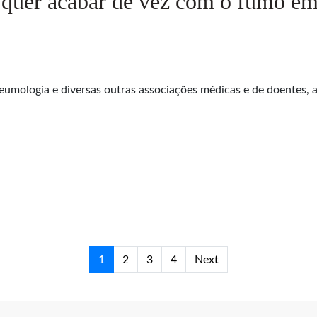
uer acabar de vez com o fumo em r
mologia e diversas outras associações médicas e de doentes, a
1
2
3
4
Next