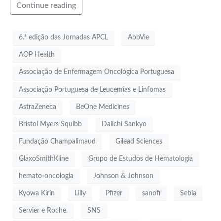
Continue reading
6.ª edição das Jornadas APCL
AbbVie
AOP Health
Associação de Enfermagem Oncológica Portuguesa
Associação Portuguesa de Leucemias e Linfomas
AstraZeneca
BeOne Medicines
Bristol Myers Squibb
Daiichi Sankyo
Fundação Champalimaud
Gilead Sciences
GlaxoSmithKline
Grupo de Estudos de Hematologia
hemato-oncologia
Johnson & Johnson
Kyowa Kirin
Lilly
Pfizer
sanofi
Sebia
Servier e Roche.
SNS